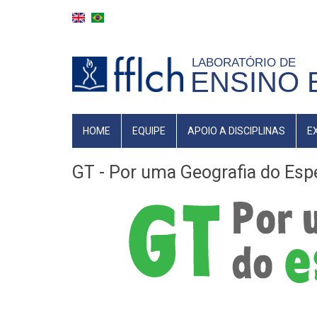
Pular
para
o
LABORATÓRIO DE
conteúdo
ENSINO 
principal
NAVEGAÇÃO
HOME
EQUIPE
APOIO A DISCIPLINAS
E
PRINCIPAL
GT - Por uma Geografia do Esp