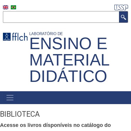
Pular
para
Buscar
o
conteúdo
LABORATÓRIO DE
ENSINO E
principal
MATERIAL
DIDÁTICO
NAVEGAÇÃO
PRINCIPAL
BIBLIOTECA
Acesse os livros dísponíveis no catálogo do